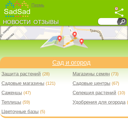
Пермь
9
НОВОСТИ
ОТЗЫВЫ
↓
↓
Развернуть карту
Сад и огород
Защита растений
Магазины семян
(28)
(73)
Садовые магазины
Садовые центры
(121)
(67)
Саженцы
Селекция растений
(47)
(10)
Теплицы
Удобрения для огорода
(59)
Цветочные базы
(5)